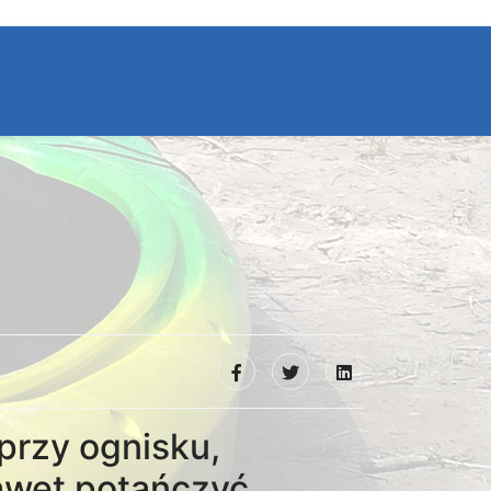
przy ognisku,
wet potańczyć...