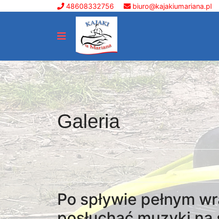
48608332756
biuro@kajakiumariana.pl
Navigation
Galeria
Po spływie pełnym wr
posłuchać muzyki na 