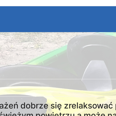
ażeń dobrze się zrelaksować 
świeżym powietrzu a może na