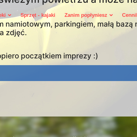
eki
Sprzęt - kajaki
Zanim popłyniesz
Cenni
m namiotowym, parkingiem, małą bazą 
a zdjęć.
piero początkiem imprezy :)