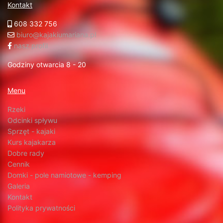
Kontakt
608 332 756
biuro@kajakiumariana.pl
nasz profil
Godziny otwarcia 8 - 20
Menu
Rzeki
Odcinki spływu
Sprzęt - kajaki
Kurs kajakarza
Dobre rady
Cennik
Domki - pole namiotowe - kemping
Galeria
Kontakt
Polityka prywatności