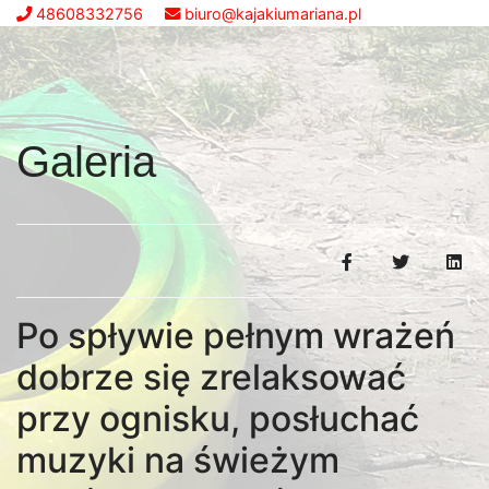
48608332756
biuro@kajakiumariana.pl
Galeria
Po spływie pełnym wrażeń
dobrze się zrelaksować
przy ognisku, posłuchać
muzyki na świeżym